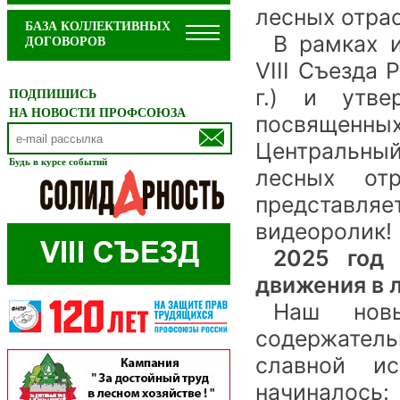
лесных отрас
БАЗА КОЛЛЕКТИВНЫХ
В рамках 
ДОГОВОРОВ
VIII Съезда
г.) и утве
ПОДПИШИСЬ
НА НОВОСТИ ПРОФСОЮЗА
посвящен
Центральный
Будь в курсе событий
лесных от
представля
видеоролик!
2025 год 
движения в 
Наш нов
содержател
славной и
начиналось: