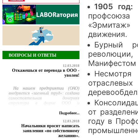
1905 год:
П
профсоюз
«Эрмитаж»
движения.
Бурный р
революции
ВОПРОСЫ И ОТВЕТЫ
Манифестом 
12.03.2018
Откажешься от перевода в ООО -
Несмотря 
уволен!
отраслевы
На нашем предприятии (ОАО)
деревообдел
внедряется «заемный труд»: создана
самостоятельная дочерняя
Консолидац
структура в форме ООО и
работникам ремонтной службы
от разделен
предлагается добровольно
Подробнее...
перевестись в нее, но продолжать
году в Проф
12.03.2018
выполнять свою прежнюю работу.
Начальники просят написать
При этом руководство сообщило,
промышленн
заявления «по собственному
что те, кто откажется
желанию».
переводиться, будут уволены по