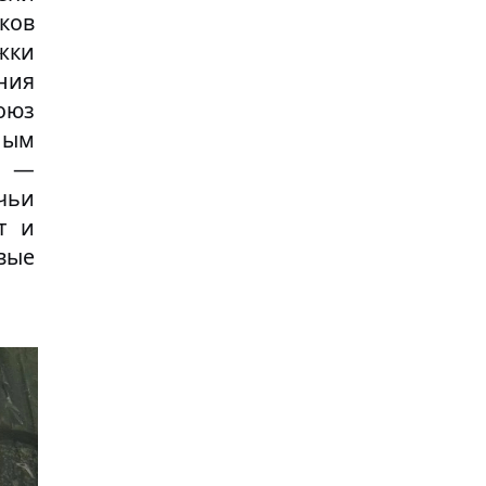
ков
жки
ния
оюз
мым
и —
чьи
т и
вые