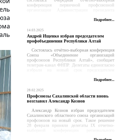
кой
состоялась очередная отчётно-выборная
конференция первичной профсоюзной
ель
организации Администрации президента
Российской Федерации, аппарата
юза
Подробнее...
правительства Российской Федерации,
ома
аппарата Совета Федерации Федерального
Собрания Российской Федерации, Счётной
14.03.2025
аль
палаты Российской Федерации и Управления
Андрей Ищенко избран председателем
делами Российской Федерации...
профобъединения Республики Алтай
Состоялась отчётно-выборная конференция
Союза «Объединение организаций
профсоюзов Республики Алтай», сообщает
телеграм-канал ФНПР. Делегаты единогласно
избрали на новый срок председателем
профобъединения Андрея Ищенко...
Подробнее...
28.02.2025
Профсоюзы Сахалинской области вновь
возглавил Александр Кознов
Александр Кознов избран председателем
Сахалинского областного союза организаций
профсоюзов на новый срок. Такое решение
28 февраля приняли делегаты IX отчетно-
выборной конференции регионального
профсоюзного объединения, передает
Подробнее...