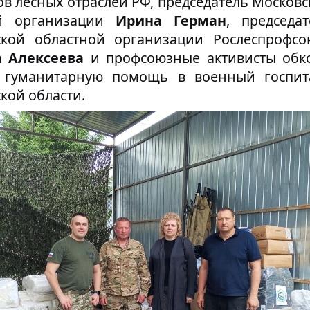
в лесных отраслей РФ, председатель Московс
ой организации
Ирина Герман
, председат
ской областной организации Рослеспрофсо
 Алексеева
и профсоюзные активисты обк
 гуманитарную помощь в военный госпит
кой области.