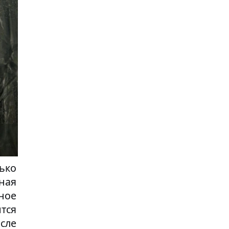
ько
ная
ное
ится
сле