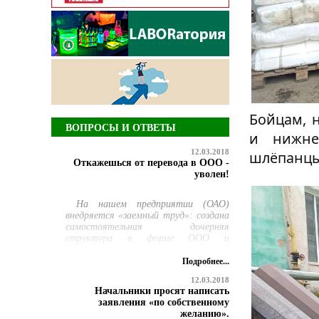
Бойцам, 
ВОПРОСЫ И ОТВЕТЫ
и нижне
12.03.2018
шлёпанцы
Откажешься от перевода в ООО -
уволен!
На нашем предприятии (ОАО)
внедряется «заемный труд»: создана
самостоятельная дочерняя
структура в форме ООО и
работникам ремонтной службы
предлагается добровольно
Подробнее...
перевестись в нее, но продолжать
12.03.2018
выполнять свою прежнюю работу.
Начальники просят написать
При этом руководство сообщило,
заявления «по собственному
что те, кто откажется
желанию».
переводиться, будут уволены по