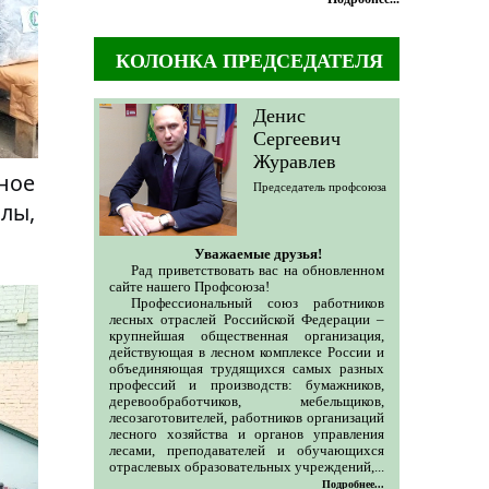
официальный телеграм-канал Федерации
независимых профсоюзов России...
КОЛОНКА ПРЕДСЕДАТЕЛЯ
Денис
Сергеевич
Журавлев
ное
Председатель профсоюза
лы,
Уважаемые друзья!
Рад приветствовать вас на обновленном
сайте нашего Профсоюза!
Профессиональный союз работников
лесных отраслей Российской Федерации –
крупнейшая общественная организация,
действующая в лесном комплексе России и
объединяющая трудящихся самых разных
профессий и производств: бумажников,
деревообработчиков, мебельщиков,
лесозаготовителей, работников организаций
лесного хозяйства и органов управления
лесами, преподавателей и обучающихся
отраслевых образовательных учреждений,...
Подробнее...