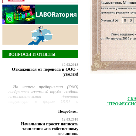
ВОПРОСЫ И ОТВЕТЫ
12.03.2018
Откажешься от перевода в ООО -
уволен!
На нашем предприятии (ОАО)
внедряется «заемный труд»: создана
самостоятельная дочерняя
СКА
структура в форме ООО и
"ПРОФЕССИО
работникам ремонтной службы
предлагается добровольно
Подробнее...
перевестись в нее, но продолжать
12.03.2018
выполнять свою прежнюю работу.
Начальники просят написать
При этом руководство сообщило,
заявления «по собственному
что те, кто откажется
желанию».
переводиться, будут уволены по